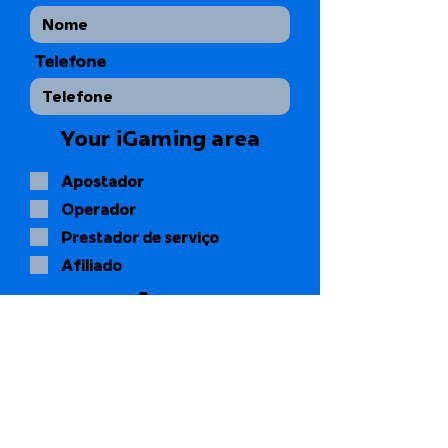
Telefone
Your iGaming area
Apostador
Operador
Prestador de serviço
Afiliado
Age
18 a 30
31 a 45
46 +