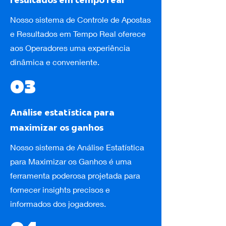
Nosso sistema de Controle de Apostas
e Resultados em Tempo Real oferece
aos Operadores uma experiência
dinâmica e conveniente.
03
Análise estatística para
maximizar os ganhos
Nosso sistema de Análise Estatística
para Maximizar os Ganhos é uma
ferramenta poderosa projetada para
fornecer insights precisos e
informados dos jogadores.