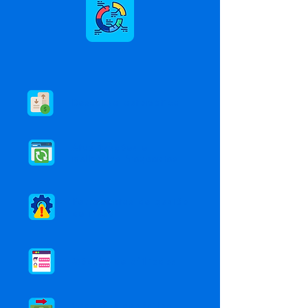
Descarga automática
Atualizações e
melhorias frequentes
Ferramentas de gestão
de risco
Módulo de afiliados
Saques e depósitos