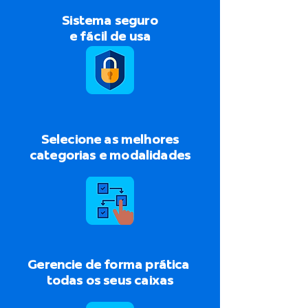
Sistema seguro
e fácil de usa
Selecione as melhores
categorias e modalidades
Gerencie de forma prática
todas os seus caixas