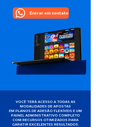
Entrar em contato
VOCÊ TERÁ ACESSO A TODAS AS
MODALIDADES DE APOSTAS
EM PLANOS DE ADESÃO FLEXÍVEIS E UM
PAINEL ADMINISTRATIVO COMPLETO
COM RECURSOS OTIMIZADOS PARA
GARATIR EXCELENTES RESULTADOS.