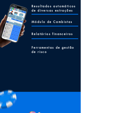
Resultados automáticos
de diversas extrações
Módulo de Cambistas
Relatórios financeiros
Ferramentas de gestão
de risco