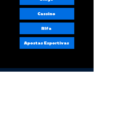
Cassino
RIfa
Apostas Esportivas
Copyright © 2016 | Desenvolvido por {Setebit}
Parceiro {setebit}
Grupo no telegram
CNPJ: 39.626.505/0001-00
Política de Entrega e data estimada de
entrega dos produtos