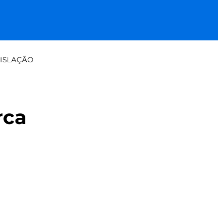
ISLAÇÃO
a tradicional: papel vs paine
rca