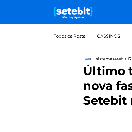
Todos os Posts
CASSINOS
sistemasetebit
17
Falta de visão de lucro por mo
Último 
nova fa
Rifas e bolões: do manual à 
Setebit