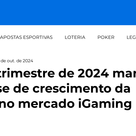
APOSTAS ESPORTIVAS
LOTERIA
POKER
LEG
 de out. de 2024
dalid
Demanda crescente aos fins de seman
Loteri
trimestre de 2024 ma
se de crescimento da
automaç
Painel do apostador Setebit vs expe
 no mercado iGaming