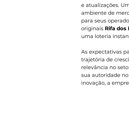
e atualizações. U
ambiente de merca
para seus operado
originais 
Rifa dos
uma loteria insta
As expectativas pa
trajetória de cre
relevância no set
sua autoridade n
inovação, a empre