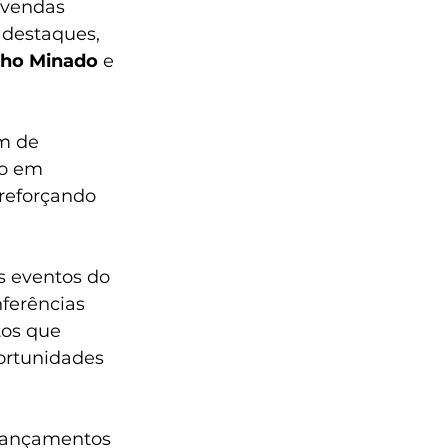
 vendas 
 destaques, 
cho Minado
 e 
m de 
io em 
reforçando 
s eventos do 
ferências 
tos que 
ortunidades 
 lançamentos 