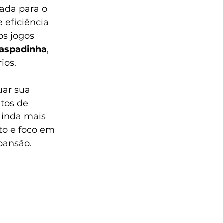
ada para o 
eficiência 
s jogos 
aspadinha
, 
ios.
uar sua 
tos de 
ainda mais 
o e foco em 
pansão.