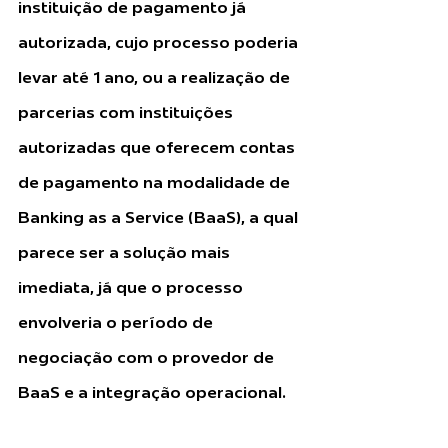
instituição de pagamento já 
autorizada, cujo processo poderia 
levar até 1 ano, ou a realização de 
parcerias com instituições 
autorizadas que oferecem contas 
de pagamento na modalidade de 
Banking as a Service (BaaS), a qual 
parece ser a solução mais 
imediata, já que o processo 
envolveria o período de 
negociação com o provedor de 
BaaS e a integração operacional.