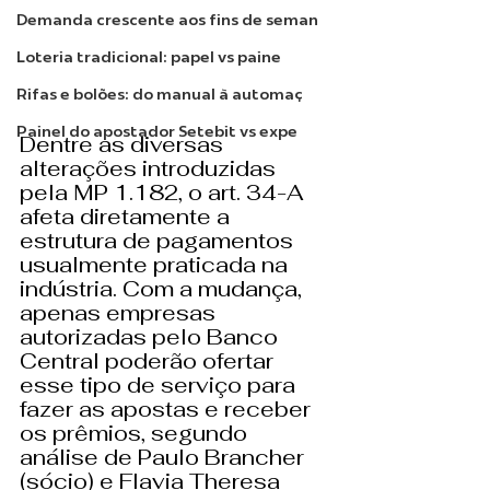
Demanda crescente aos fins de seman
Loteria tradicional: papel vs paine
Rifas e bolões: do manual à automaç
Painel do apostador Setebit vs expe
Dentre as diversas 
alterações introduzidas 
pela MP 1.182, o art. 34-A 
afeta diretamente a 
estrutura de pagamentos 
usualmente praticada na 
indústria. Com a mudança, 
apenas empresas 
autorizadas pelo Banco 
Central poderão ofertar 
esse tipo de serviço para 
fazer as apostas e receber 
os prêmios, segundo 
análise de Paulo Brancher 
(sócio) e Flavia Theresa 