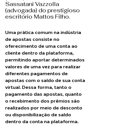
Sassatani Vazzolla 
(advogada) do prestigioso 
escritório Mattos Filho.
Uma prática comum na indústria 
de apostas consiste no 
oferecimento de uma conta ao 
cliente dentro da plataforma, 
permitindo aportar determinados 
valores de uma vez para realizar 
diferentes pagamentos de 
apostas com o saldo de sua conta 
virtual. Dessa forma, tanto o 
pagamento das apostas, quanto 
o recebimento dos prêmios são 
realizados por meio de desconto 
ou disponibilização de saldo 
dentro da conta na plataforma.