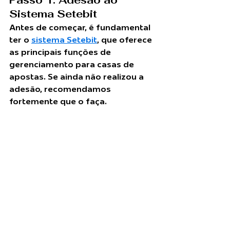
Passo 1: Adesão ao 
Sistema Setebit
Antes de começar, é fundamental 
ter o 
sistema Setebit
, que oferece 
as principais funções de 
gerenciamento para casas de 
apostas. Se ainda não realizou a 
adesão, recomendamos 
fortemente que o faça.