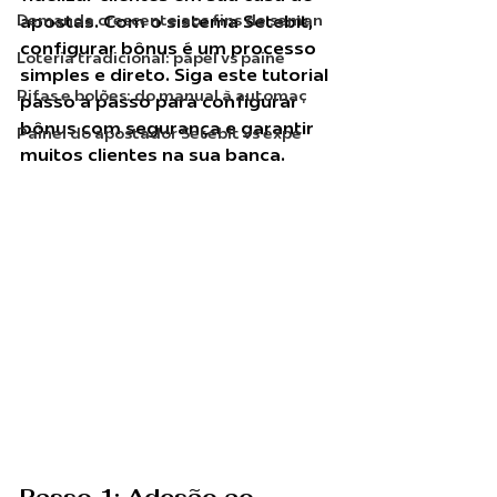
Demanda crescente aos fins de seman
apostas. Com o sistema Setebit, 
configurar bônus é um processo 
Loteria tradicional: papel vs paine
simples e direto. Siga este tutorial 
Rifas e bolões: do manual à automaç
passo a passo para configurar 
bônus com segurança e garantir 
Painel do apostador Setebit vs expe
muitos clientes na sua banca.