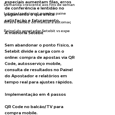
especiais aumentam filas, erros 
Demanda crescente aos fins de seman
de conferência e lentidão no 
Loteria tradicional: papel vs paine
pagamento o que afeta 
satisfação e faturamento.
Rifas e bolões: do manual à automaç
Painel do apostador Setebit vs expe
A melhoria Setebit
Sem abandonar o ponto físico, a 
Setebit divide a carga com o 
online: compra de apostas via QR 
Code, autosserviço mobile, 
consulta de resultados no Painel 
do Apostador e relatórios em 
tempo real para ajustes rápidos.
Implementação em 4 passos
QR Code no balcão/TV para 
compra mobile.