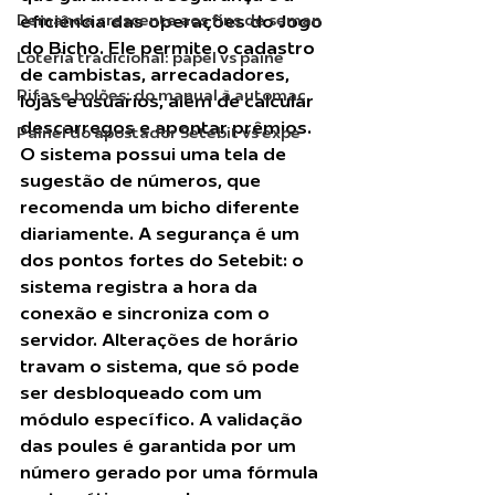
Demanda crescente aos fins de seman
eficiência das operações do Jogo 
do Bicho. Ele permite o cadastro 
Loteria tradicional: papel vs paine
de cambistas, arrecadadores, 
Rifas e bolões: do manual à automaç
lojas e usuários, além de calcular 
descarregos e apontar prêmios. 
Painel do apostador Setebit vs expe
O sistema possui uma tela de 
sugestão de números, que 
recomenda um bicho diferente 
diariamente. A segurança é um 
dos pontos fortes do Setebit: o 
sistema registra a hora da 
conexão e sincroniza com o 
servidor. Alterações de horário 
travam o sistema, que só pode 
ser desbloqueado com um 
módulo específico. A validação 
das poules é garantida por um 
número gerado por uma fórmula 