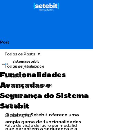
Post
Todos os Posts
sistemasetebit
Todos os Posts
25 de jul. de 2024
Funcionalidades
CASSINOS
Avançadas e
APOSTAS ESPORTIVAS
Segurança do Sistema
LOTERIA
Setebit
POKER
O sistema Setebit oferece uma 
LEGISLAÇÃO
ampla gama de funcionalidades 
Falta de visão de lucro por modalid
que garantem a segurança e a 