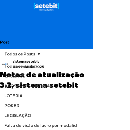
Post
Todos os Posts
sistemasetebit
Todos os Posts
6 de mai. de 2025
Notas de atualização
CASSINOS
3.2, sistema setebit
APOSTAS ESPORTIVAS
LOTERIA
POKER
LEGISLAÇÃO
Falta de visão de lucro por modalid