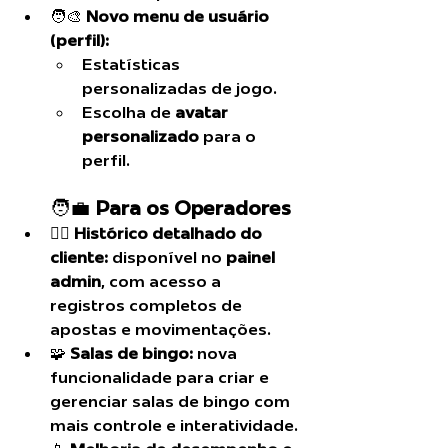
🧑‍🎨 
Novo menu de usuário 
(perfil):
Estatísticas 
personalizadas de jogo.
Escolha de 
avatar 
personalizado
 para o 
perfil.
🧑‍💼 
Para os Operadores
🕵️‍♂️ 
Histórico detalhado do 
cliente:
 disponível no 
painel 
admin
, com acesso a 
registros completos de 
apostas e movimentações.
🧩 
Salas de bingo:
 nova 
funcionalidade para criar e 
gerenciar salas de bingo com 
mais controle e interatividade.