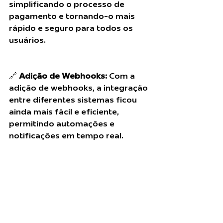
simplificando o processo de 
pagamento e tornando-o mais 
rápido e seguro para todos os 
usuários.
🔗 
Adição de Webhooks:
 Com a 
adição de webhooks, a integração 
entre diferentes sistemas ficou 
ainda mais fácil e eficiente, 
permitindo automações e 
notificações em tempo real.
Desejamos uma ótima 
experiência de gerenciamento 
com essas novas funcionalidades.
Sistema Setebit
O futuro do iGaming começa aqui!