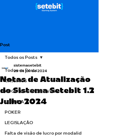
Post
Todos os Posts
sistemasetebit
Todos os Posts
29 de jul. de 2024
Notas de Atualização
CASSINOS
do Sistema Setebit 1.2
APOSTAS ESPORTIVAS
Julho 2024
LOTERIA
POKER
LEGISLAÇÃO
Falta de visão de lucro por modalid