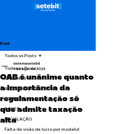
Post
Todos os Posts
sistemasetebit
Todos os Posts
1 de ago. de 2023
OAB é unânime quanto
CASSINOS
a importância da
APOSTAS ESPORTIVAS
regulamentação só
LOTERIA
que admite taxação
POKER
alta
LEGISLAÇÃO
Falta de visão de lucro por modalid