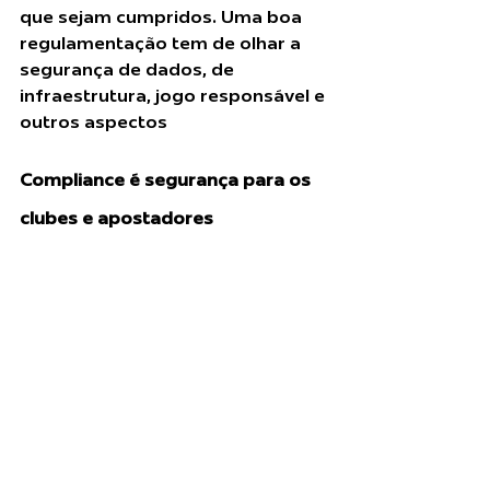
que sejam cumpridos. Uma boa 
regulamentação tem de olhar a 
segurança de dados, de 
infraestrutura, jogo responsável e 
outros aspectos
”, explicou.
Compliance é segurança para os 
clubes e apostadores
No segundo painel, mediado por 
Tiago Lezan, do Instituto 
Compliance Rio de Janeiro
, 
participaram 
Pietro Cardia 
(Associação Nacional de Jogos e 
Loterias), Paula Nunes Fernandes 
(diretora de compliance do 