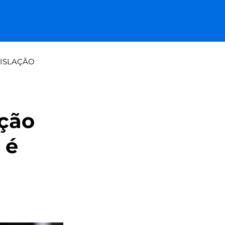
ISLAÇÃO
a tradicional: papel vs paine
ação
 é