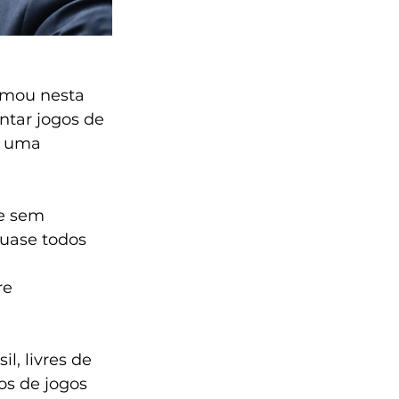
rmou nesta 
ntar jogos de 
a uma 
e sem 
uase todos 
e 
l, livres de 
os de jogos 