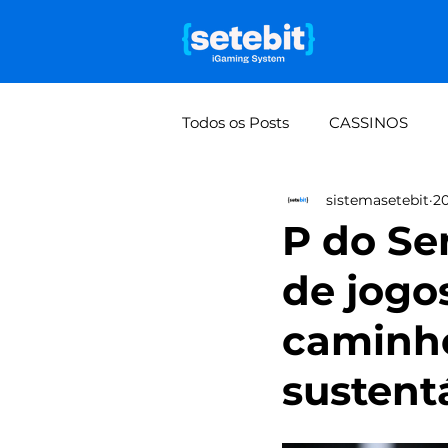
Todos os Posts
CASSINOS
sistemasetebit
20
Falta de visão de lucro por mo
P do Se
de jogo
Rifas e bolões: do manual à 
caminho
sustent