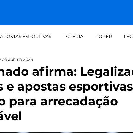
APOSTAS ESPORTIVAS
LOTERIA
POKER
LEG
 de abr. de 2023
dalid
Demanda crescente aos fins de seman
Loteri
nado afirma: Legaliz
s e apostas esportivas
automaç
Painel do apostador Setebit vs expe
 para arrecadação
ável