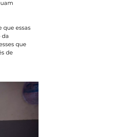
inuam 
e que essas 
 da 
 esses que 
és de 