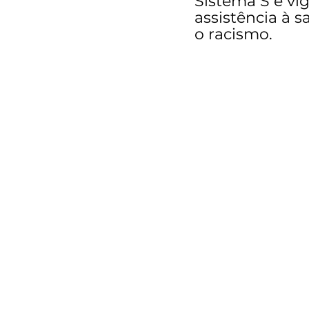
Sistema S e vig
assistência à s
o racismo.