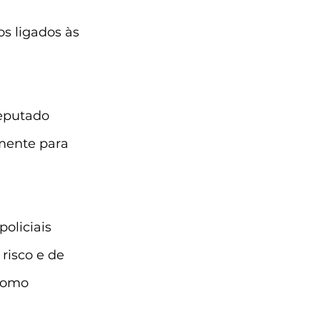
s ligados às 
eputado 
mente para 
oliciais 
risco e de 
 como 