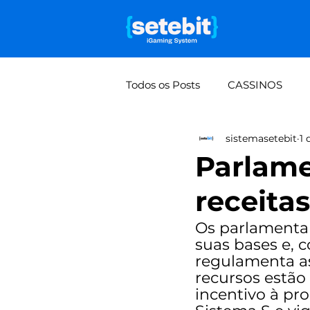
Todos os Posts
CASSINOS
sistemasetebit
1 
Falta de visão de lucro por mo
Parlame
receita
Rifas e bolões: do manual à 
Os parlamenta
suas bases e, 
regulamenta as
recursos estão
incentivo à pro