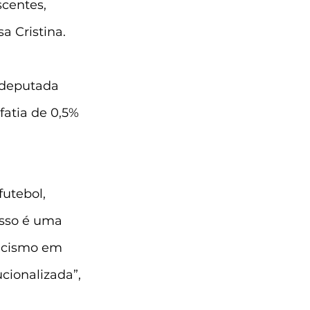
centes, 
a Cristina.
 deputada 
atia de 0,5% 
utebol, 
Isso é uma 
acismo em 
cionalizada”, 