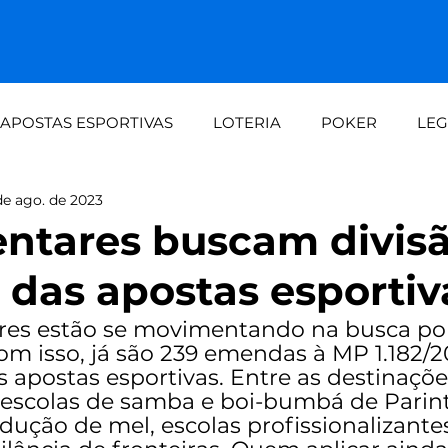
APOSTAS ESPORTIVAS
LOTERIA
POKER
LEG
de ago. de 2023
dalid
Demanda crescente aos fins de seman
Loteri
ntares buscam divis
s das apostas esportiv
automaç
Painel do apostador Setebit vs expe
res estão se movimentando na busca por
com isso, já são 239 emendas à MP 1.182/
 apostas esportivas. Entre as destinaçõe
 escolas de samba e boi-bumbá de Parint
dução de mel, escolas profissionalizante