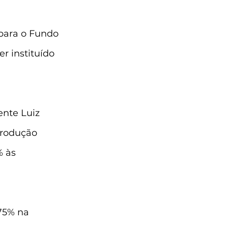
para o Fundo 
r instituído 
nte Luiz 
Produção 
 às 
75% na 