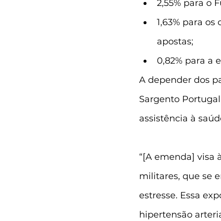
2,55% para o 
1,63% para os 
apostas;
0,82% para a 
A depender dos pa
Sargento Portugal
assistência à saúde
“[A emenda] visa à
militares, que se 
estresse. Essa exp
hipertensão arteri