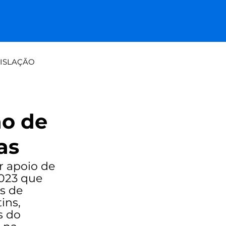
ISLAÇÃO
a tradicional: papel vs paine
ão de
as
 apoio de 
2023 que 
s de 
ins, 
s do 