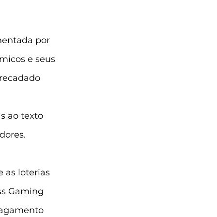
mentada por 
micos e seus 
rrecadado 
s ao texto 
dores.
as loterias 
ss Gaming 
 pagamento 