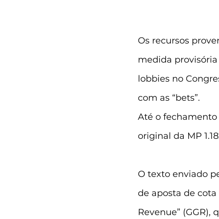
Os recursos prove
medida provisóri
lobbies no Congre
com as “bets”.
Até o fechamento 
original da MP 1.
O texto enviado p
de aposta de cota
Revenue” (GGR), q