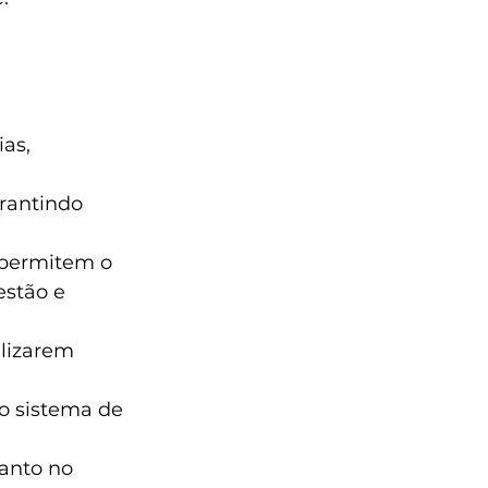
as, 
rantindo 
 permitem o 
stão e 
alizarem 
o sistema de 
tanto no 