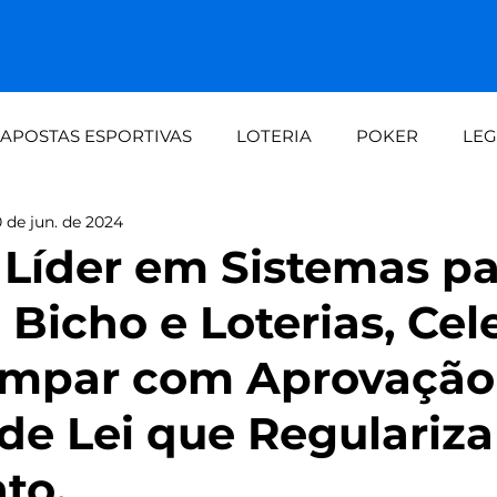
APOSTAS ESPORTIVAS
LOTERIA
POKER
LEG
 de jun. de 2024
dalid
Demanda crescente aos fins de seman
Loteri
, Líder em Sistemas p
 Bicho e Loterias, Cel
automaç
Painel do apostador Setebit vs expe
 Ímpar com Aprovação
 de Lei que Regulariza
to.