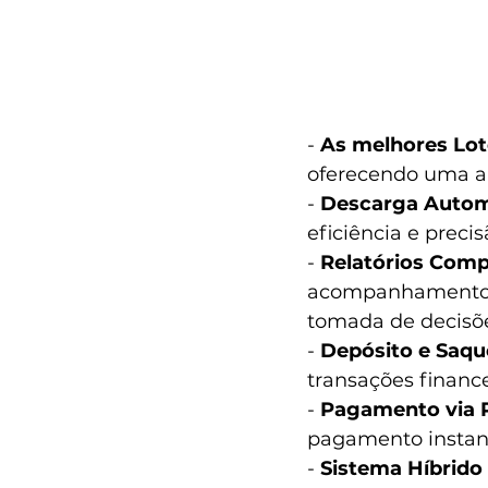
-
 As melhores Lote
oferecendo uma am
-
 Descarga Autom
eficiência e preci
- 
Relatórios Comp
acompanhamento de
tomada de decisõ
- 
Depósito e Saq
transações finance
- 
Pagamento via P
pagamento instan
- 
Sistema Híbrido 