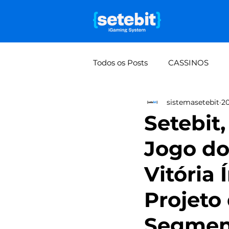
Todos os Posts
CASSINOS
sistemasetebit
20
Falta de visão de lucro por mo
Setebit
Jogo do
Rifas e bolões: do manual à 
Vitória
Projeto
Segmen