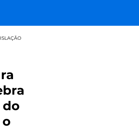
ISLAÇÃO
a tradicional: papel vs paine
ara
ebra
 do
 o