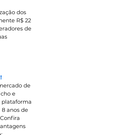
ização dos 
mente R$ 22 
peradores de 
uas 
!
 mercado de 
cho e 
 plataforma 
 8 anos de 
Confira 
vantagens 
: