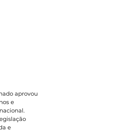
enado aprovou 
nos e 
nacional. 
egislação 
da e 