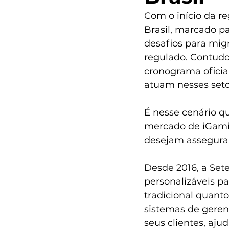
Com o início da r
Brasil, marcado p
desafios para mi
regulado. Contudo
cronograma oficia
atuam nesses seto
É nesse cenário q
mercado de iGamin
desejam assegurar
Desde 2016, a Set
personalizáveis p
tradicional quant
sistemas de geren
seus clientes, aj