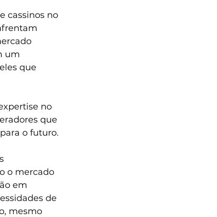
e cassinos no 
nfrentam 
mercado 
m um 
eles que 
expertise no 
eradores que 
para o futuro.
s 
to o mercado 
ção em 
essidades de 
do, mesmo 