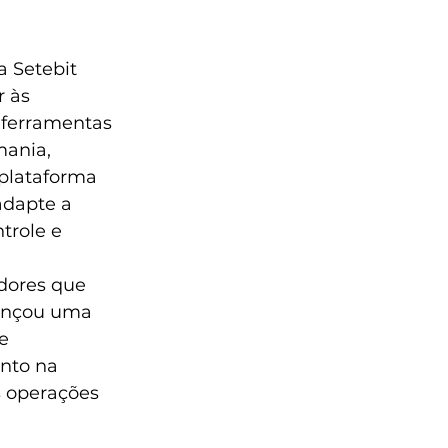
a Setebit 
 às 
 ferramentas 
mania, 
 plataforma 
adapte a 
trole e 
dores que 
lançou uma 
e 
nto na 
s operações 