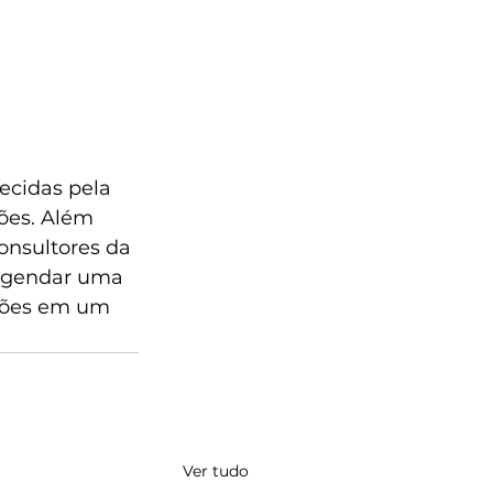
ecidas pela 
ões. Além 
onsultores da 
 agendar uma 
ções em um 
Ver tudo