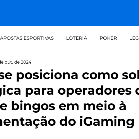
APOSTAS ESPORTIVAS
LOTERIA
POKER
LEG
de out. de 2024
dalid
Demanda crescente aos fins de seman
Loteri
 se posiciona como so
gica para operadores 
automaç
Painel do apostador Setebit vs expe
s e bingos em meio à
mentação do iGaming