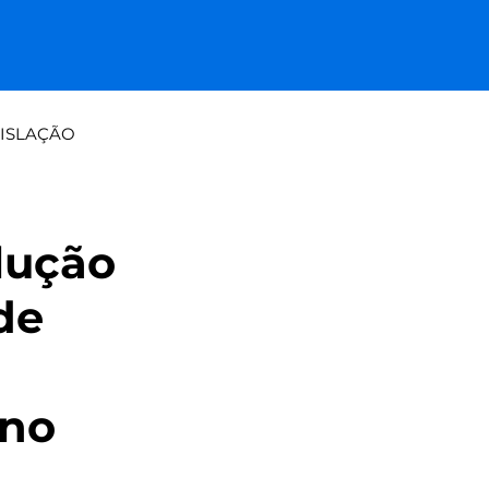
ISLAÇÃO
a tradicional: papel vs paine
lução
de
 no