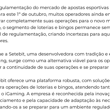
egulamentação do mercado de apostas esportivas 
ara este 1º de outubro, muitos operadores ainda e
grar completamente suas operações para o novo 
, o segmento de loterias e bingos permanece se
l de regulamentação, criando incertezas para aqu
res. 
ue a Setebit, uma desenvolvedora com tradição e 
g, surge como uma alternativa viável para os op
 a continuidade de suas operações e se preparar 
ebit oferece uma plataforma robusta, com soluçõe
ara operações de loterias e bingos, atendendo tan
o o iGaming. A empresa é reconhecida pela inova
ciamento e pela capacidade de adaptação às nec
udando-os a se preparar para um ambiente regula