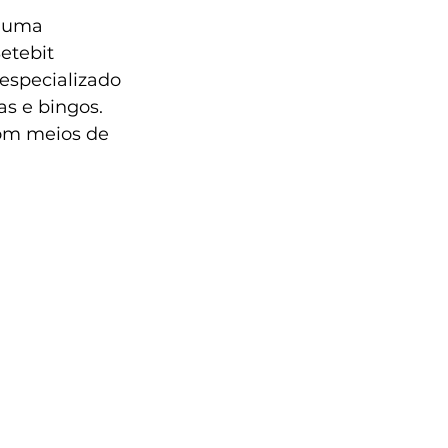
m uma 
etebit 
especializado 
s e bingos. 
com meios de 
 