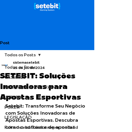
Post
Todos os Posts
sistemasetebit
Todos os Posts
25 de jul. de 2024
SETEBIT: Soluções
CASSINOS
Inovadoras para
APOSTAS ESPORTIVAS
Apostas Esportivas
LOTERIA
Setebit: Transforme Seu Negócio 
POKER
com Soluções Inovadoras de 
LEGISLAÇÃO
Apostas Esportivas. Descubra 
como o software de apostas 
Falta de visão de lucro por modalid