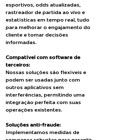
esportivos, odds atualizadas, 
rastreador de partida ao vivo e 
estatísticas em tempo real, tudo 
para melhorar o engajamento do 
cliente e tomar decisões 
informadas.
Compatível com software de 
terceiros:
Nossas soluções são flexíveis e 
podem ser usadas junto com 
outros aplicativos sem 
interferências, permitindo uma 
integração perfeita com suas 
operações existentes.
Soluções anti-fraude:
Implementamos medidas de 
segurança robustas para garantir 