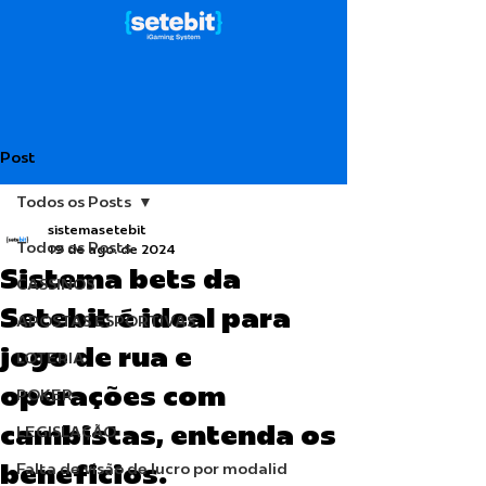
Post
Todos os Posts
sistemasetebit
Todos os Posts
19 de ago. de 2024
Sistema bets da
CASSINOS
Setebit é ideal para
APOSTAS ESPORTIVAS
jogo de rua e
LOTERIA
operações com
POKER
cambistas, entenda os
LEGISLAÇÃO
beneficios.
Falta de visão de lucro por modalid