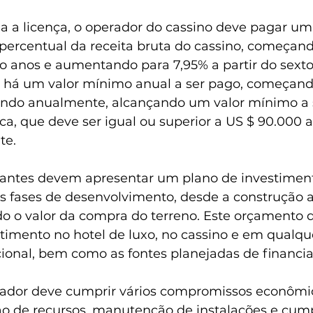
 a licença, o operador do cassino deve pagar um
rcentual da receita bruta do cassino, começand
co anos e aumentando para 7,95% a partir do sext
, há um valor mínimo anual a ser pago, começan
ndo anualmente, alcançando um valor mínimo a s
a, que deve ser igual ou superior a US $ 90.000 a 
te.
citantes devem apresentar um plano de investimen
as fases de desenvolvimento, desde a construção a
do o valor da compra do terreno. Este orçamento 
stimento no hotel de luxo, no cassino e em qualqu
icional, bem como as fontes planejadas de financi
rador deve cumprir vários compromissos econômic
o de recursos, manutenção de instalações e cum