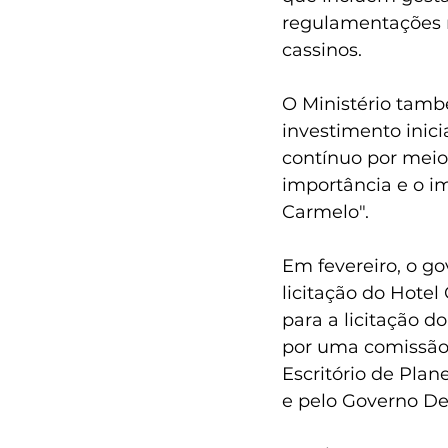
regulamentações na
cassinos.
O Ministério tamb
investimento inic
contínuo por meio
importância e o i
Carmelo".
Em fevereiro, o g
licitação do Hote
para a licitação d
por uma comissão 
Escritório de Pla
e pelo Governo D