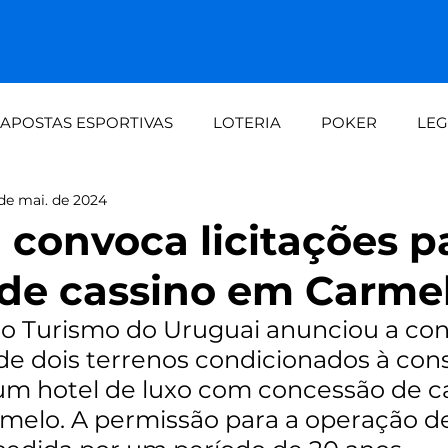
APOSTAS ESPORTIVAS
LOTERIA
POKER
LEG
de mai. de 2024
dalid
Demanda crescente aos fins de seman
Loteri
 convoca licitações p
 de cassino em Carme
automaç
Painel do apostador Setebit vs expe
do Turismo do Uruguai anunciou a co
de dois terrenos condicionados à con
m hotel de luxo com concessão de ca
melo. A permissão para a operação de