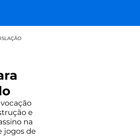
ISLAÇÃO
a tradicional: papel vs paine
ara
lo
nvocação 
strução e 
ssino na 
 jogos de 