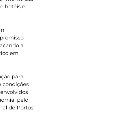
e hotéis e 
um 
mpromisso 
tacando a 
tico em 
ação para 
e condições 
senvolvidos 
omia, pelo 
al de Portos 