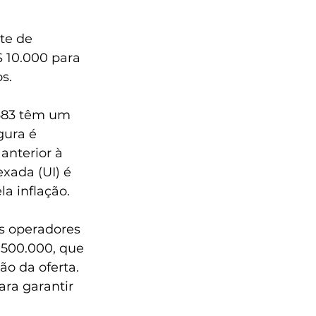
te de 
 10.000 para 
s.
683 têm um 
gura é 
nterior à 
xada (UI) é 
a inflação.
is operadores 
500.000, que 
o da oferta. 
ra garantir 