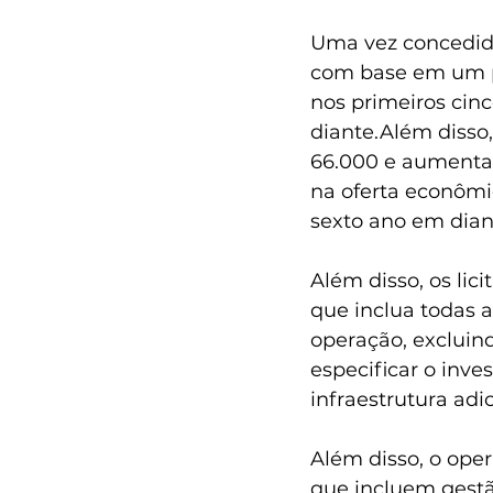
Uma vez concedida
com base em um pe
nos primeiros cin
diante.Além disso
66.000 e aumenta
na oferta econômic
sexto ano em dian
Além disso, os li
que inclua todas 
operação, excluin
especificar o inve
infraestrutura ad
Além disso, o ope
que incluem gestã