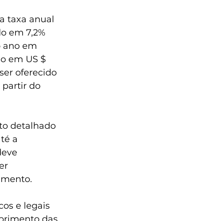
a taxa anual 
o em 7,2% 
o ano em 
do em US $ 
er oferecido 
partir do 
to detalhado 
té a 
deve 
er 
amento.
os e legais 
primento das 