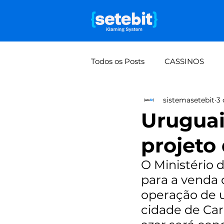
Todos os Posts
CASSINOS
sistemasetebit
3 
Falta de visão de lucro por mo
Uruguai
projeto
Rifas e bolões: do manual à 
O Ministério 
para a venda 
operação de u
cidade de Car