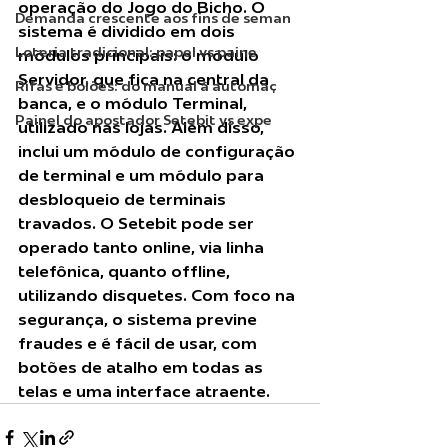
operação do Jogo do Bicho. O 
Demanda crescente aos fins de seman
sistema é dividido em dois 
Loteria tradicional: papel vs paine
módulos principais: o módulo 
Servidor, que fica na central da 
Rifas e bolões: do manual à automaç
banca, e o módulo Terminal, 
Painel do apostador Setebit vs expe
utilizado nas lojas. Além disso, 
inclui um módulo de configuração 
de terminal e um módulo para 
desbloqueio de terminais 
travados. O Setebit pode ser 
operado tanto online, via linha 
telefônica, quanto offline, 
utilizando disquetes. Com foco na 
segurança, o sistema previne 
fraudes e é fácil de usar, com 
botões de atalho em todas as 
telas e uma interface atraente.