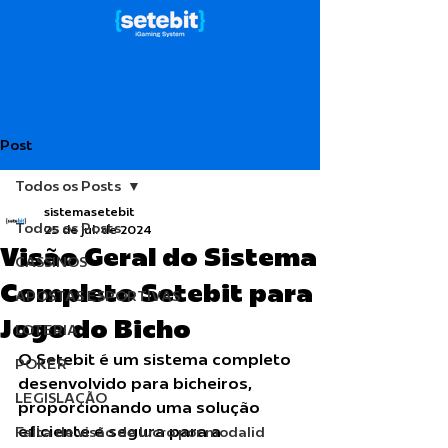
Post
Todos os Posts
sistemasetebit
Todos os Posts
25 de jul. de 2024
Visão Geral do Sistema
CASSINOS
Completo Setebit para
APOSTAS ESPORTIVAS
Jogo do Bicho
LOTERIA
O Setebit é um sistema completo 
POKER
desenvolvido para bicheiros, 
LEGISLAÇÃO
proporcionando uma solução 
eficiente e segura para a 
Falta de visão de lucro por modalid