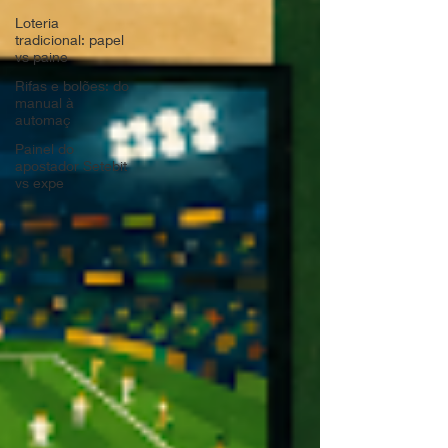
Loteria
tradicional: papel
vs paine
Rifas e bolões: do
manual à
automaç
Painel do
apostador Setebit
vs expe