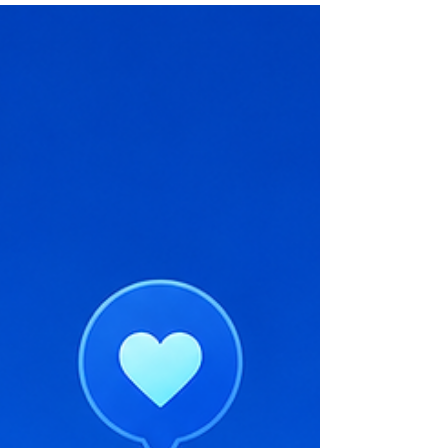
opera jogos e apostas no Brasil. Uma
década depois, essa atualização é mais
do que uma lista de entregas, é a
consolidação do modelo de plataforma
que vai sustentar a operação de cada
administrador parceiro nos próximos
meses. Esta edição reúne mais de 100
dias de trabalho do nosso time de en