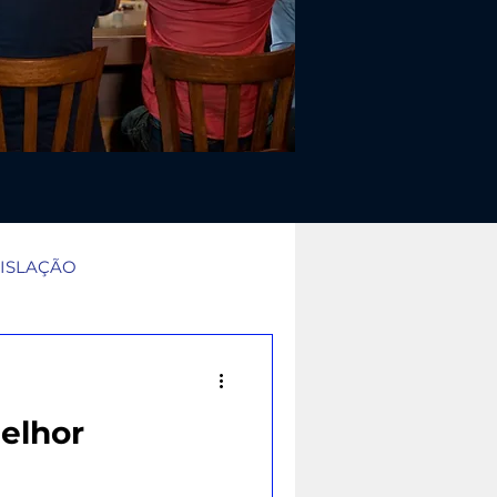
ISLAÇÃO
a tradicional: papel vs paine
melhor