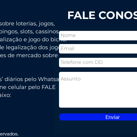
FALE CONO
obre loterias, jogos,
bingos, slots, cassinos,
talização e jogo do bicho.
 legalização dos jogos
ses de mercado sobre
s’ diários pelo Whatsapp
ne celular pelo FALE
ixo:
Enviar
servados.