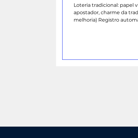
Loteria tradicional: papel
apostador, charme da tradição e fac
melhoria) Registro automático de apostas e resultados. Auditoria completa por operador e data. Relatórios
por número, faixa de prêm