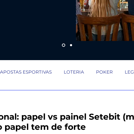
APOSTAS ESPORTIVAS
LOTERIA
POKER
LEG
dalid
Demanda crescente aos fins de seman
Loteri
ional: papel vs painel Setebit (
automaç
Painel do apostador Setebit vs expe
o papel tem de forte