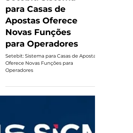
Setebit: Sistema
para Casas de
Apostas Oferece
Novas Funções
para Operadores
Setebit: Sistema para Casas de Apostas
Oferece Novas Funções para
Operadores