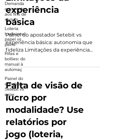
Demanda
experiência
crescente
aos fins de
seman
básica
Loteria
tradicional:
Painel do apostador Setebit vs
papel vs
experiência básica: autonomia que
paine
fideliza Limitações da experiência
Rifas e
básica Informações fragmentadas e
bolões: do
manual à
dependência do balcão para consultar
automaç
saldo, histórico e prêmios — isso gera
Painel do
filas e tickets. O que o Painel do
Falta de visão de
apostador
Apostador melhora Tudo em um lugar:
Setebit vs
expe
saldo, histórico, depósitos, bônus e
lucro por
resultados. Mobile-first: consulta fora do
modalidade? Use
ponto de venda. Transparência: menos
dúvidas e contestações. Recompra:
relatórios por
estímulo natural com visão clara
jogo (loteria,