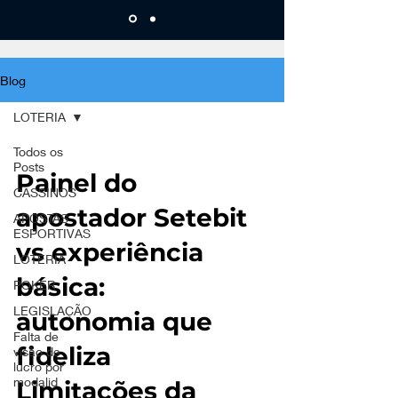
Blog
LOTERIA
Todos os
Posts
Painel do
CASSINOS
apostador Setebit
APOSTAS
ESPORTIVAS
vs experiência
LOTERIA
básica:
POKER
LEGISLAÇÃO
autonomia que
Falta de
fideliza
visão de
lucro por
modalid
Limitações da