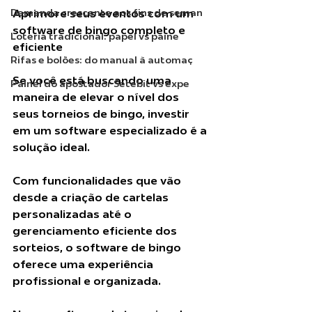
Demanda crescente aos fins de seman
Aprimore seus eventos com um 
software de bingo completo e 
Loteria tradicional: papel vs paine
eficiente
Rifas e bolões: do manual à automaç
Se você está buscando uma 
Painel do apostador Setebit vs expe
maneira de elevar o nível dos 
seus torneios de bingo, investir 
em um software especializado é a 
solução ideal. 
Com funcionalidades que vão 
desde a criação de cartelas 
personalizadas até o 
gerenciamento eficiente dos 
sorteios, o software de bingo 
oferece uma experiência 
profissional e organizada.