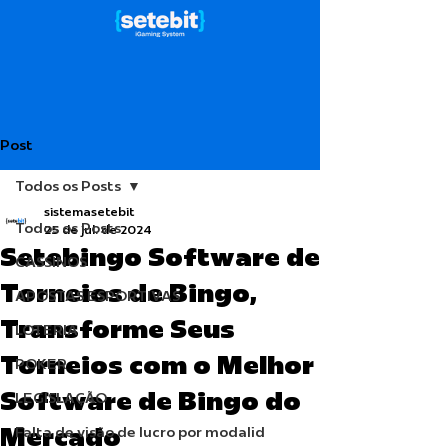
Post
Todos os Posts
sistemasetebit
Todos os Posts
25 de jul. de 2024
Setebingo Software de
CASSINOS
Torneios de Bingo,
APOSTAS ESPORTIVAS
Transforme Seus
LOTERIA
Torneios com o Melhor
POKER
Software de Bingo do
LEGISLAÇÃO
Mercado
Falta de visão de lucro por modalid