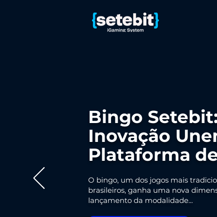
Bingo Setebit:
Inovação Une
Plataforma de
O bingo, um dos jogos mais tradicio
brasileiros, ganha uma nova dimens
lançamento da modalidade...