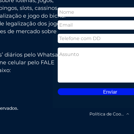
obre loterias, jogos,
bingos, slots, cassinos,
talização e jogo do bicho.
 legalização dos jogos
ses de mercado sobre
s’ diários pelo Whatsapp
ne celular pelo FALE
ixo:
Enviar
servados.
Política de Cookies