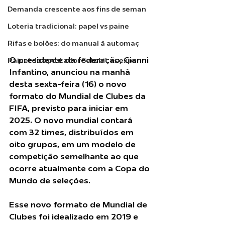
Demanda crescente aos fins de seman
Loteria tradicional: papel vs paine
Rifas e bolões: do manual à automaç
O presidente da federação, Gianni 
Painel do apostador Setebit vs expe
Infantino, anunciou na manhã 
desta sexta-feira (16) o novo 
formato do Mundial de Clubes da 
FIFA, previsto para iniciar em 
2025. O novo mundial contará 
com 32 times, distribuídos em 
oito grupos, em um modelo de 
competição semelhante ao que 
ocorre atualmente com a Copa do 
Mundo de seleções.
Esse novo formato de Mundial de 
Clubes foi idealizado em 2019 e 