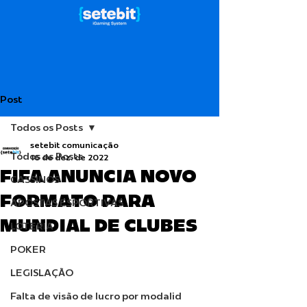
Post
Todos os Posts
setebit comunicação
Todos os Posts
16 de dez. de 2022
FIFA ANUNCIA NOVO
CASSINOS
FORMATO PARA
APOSTAS ESPORTIVAS
MUNDIAL DE CLUBES
LOTERIA
POKER
LEGISLAÇÃO
Falta de visão de lucro por modalid