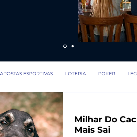
APOSTAS ESPORTIVAS
LOTERIA
POKER
LEG
dalid
Demanda crescente aos fins de seman
Loteri
Milhar Do Ca
automaç
Painel do apostador Setebit vs expe
Mais Sai