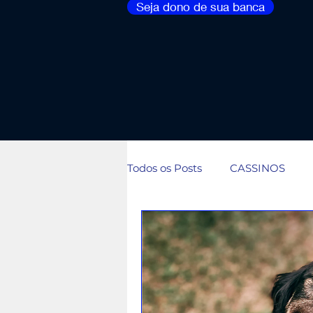
Seja dono de sua banca
Todos os Posts
CASSINOS
Falta de visão de lucro por mo
Rifas e bolões: do manual à 