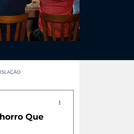
ISLAÇÃO
a tradicional: papel vs paine
chorro Que