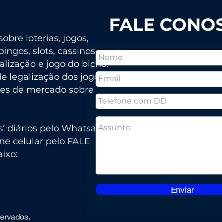
FALE CONO
obre loterias, jogos,
bingos, slots, cassinos,
talização e jogo do bicho.
 legalização dos jogos
ses de mercado sobre
s’ diários pelo Whatsapp
ne celular pelo FALE
ixo:
Enviar
servados.