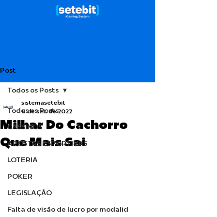
Post
Todos os Posts
sistemasetebit
Todos os Posts
8 de set. de 2022
Milhar Do Cachorro
CASSINOS
Que Mais Sai
APOSTAS ESPORTIVAS
LOTERIA
POKER
LEGISLAÇÃO
Falta de visão de lucro por modalid